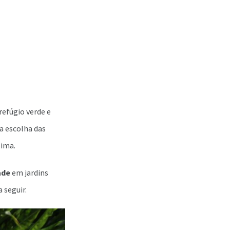
efúgio verde e
a escolha das
lima.
ade
em jardins
 seguir.