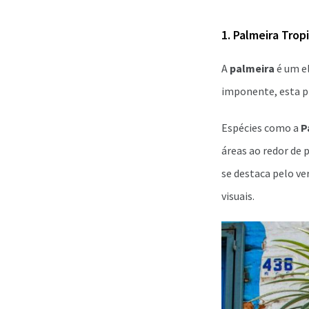
1. Palmeira Trop
A
palmeira
é um e
imponente, esta pl
Espécies como a
P
áreas ao redor de p
se destaca pelo ve
visuais.