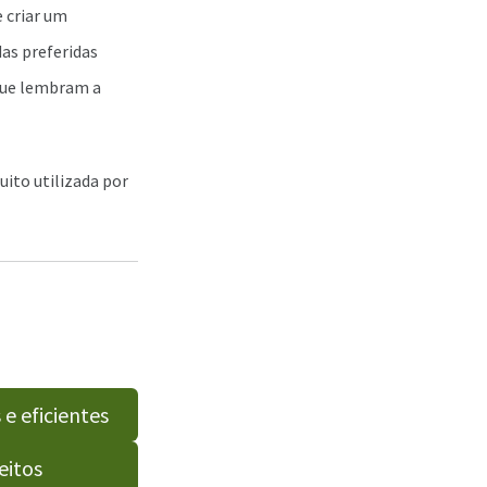
e criar um
as preferidas
 que lembram a
uito utilizada por
e eficientes
eitos