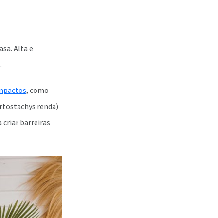
sa. Alta e
.
mpactos
, como
rtostachys renda)
criar barreiras