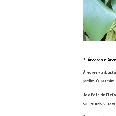
3. Árvores e Arv
Árvores
e
arbust
jardim. O
Jasmim
Já a
Pata de Elef
conferindo uma es