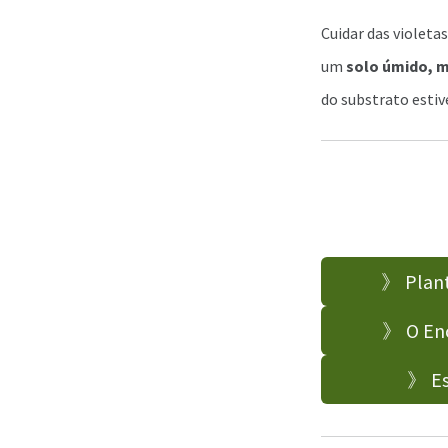
Cuidar das violeta
um
solo úmido, 
do substrato estiv
》 Plant
》 O Enc
》 Es