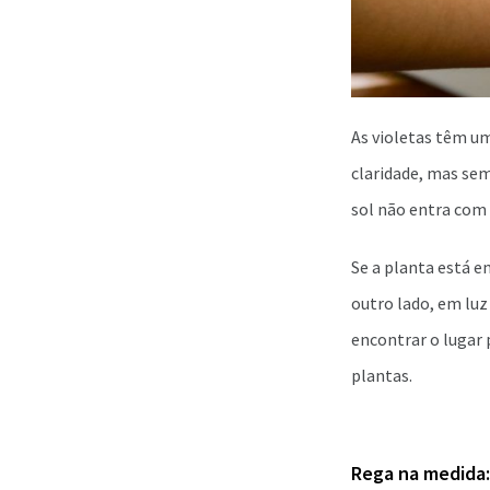
As violetas têm um
claridade, mas sem
sol não entra com f
Se a planta está e
outro lado, em luz
encontrar o lugar 
plantas.
Rega na medida: 