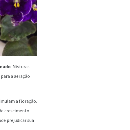
enado
. Misturas
s para a aeração
timulam a floração.
de crescimento.
ode prejudicar sua