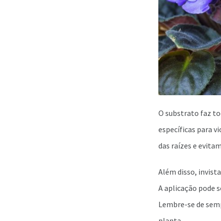
O substrato faz to
específicas para v
das raízes e evita
Além disso, invist
A aplicação pode 
Lembre-se de sempr
planta.