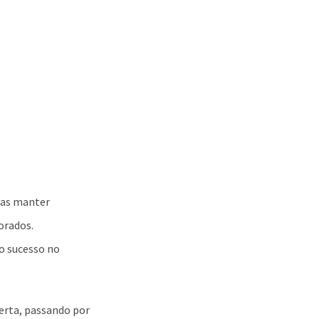
 as manter
orados.
o sucesso no
certa, passando por