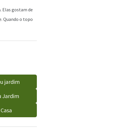
a. Elas gostam de
te. Quando o topo
u jardim
u Jardim
 Casa