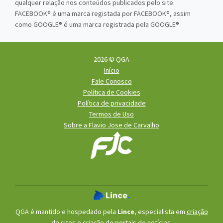
qualquer relação nos conteúdos publicados pelo site.
FACEBOOK® é uma marca registada por FACEBOOK®, assim
como GOOGLE® é uma marca registrada pela GOOGLE®
2026 © QGA
Início
Fale Conosco
Política de Cookies
Política de privacidade
Termos de Uso
Sobre a Flavio Jose de Carvalho
QGA é mantido e hospedado pela
Lince
, especialista em
criação
de sites
e
criação de portais de notícias
.