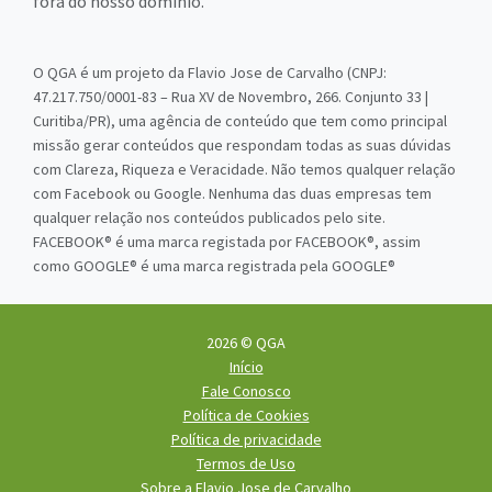
fora do nosso domínio.
O QGA é um projeto da Flavio Jose de Carvalho (CNPJ:
47.217.750/0001-83 – Rua XV de Novembro, 266. Conjunto 33 |
Curitiba/PR), uma agência de conteúdo que tem como principal
missão gerar conteúdos que respondam todas as suas dúvidas
com Clareza, Riqueza e Veracidade. Não temos qualquer relação
com Facebook ou Google. Nenhuma das duas empresas tem
qualquer relação nos conteúdos publicados pelo site.
FACEBOOK® é uma marca registada por FACEBOOK®, assim
como GOOGLE® é uma marca registrada pela GOOGLE®
2026 © QGA
Início
Fale Conosco
Política de Cookies
Política de privacidade
Termos de Uso
Sobre a Flavio Jose de Carvalho