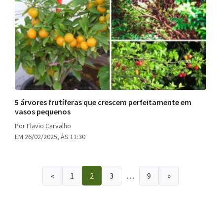
5 árvores frutíferas que crescem perfeitamente em
vasos pequenos
Por Flavio Carvalho
EM 26/02/2025, ÀS 11:30
«
1
2
3
…
9
»