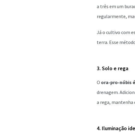
a três em um bura
regularmente, mas
Já o cultivo com e
terra. Esse métod
3. Solo e rega
O
ora-pro-nóbis é
drenagem. Adicion
a rega, mantenha 
4. Iluminação id