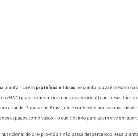
ma planta rica em
proteínas e fibras
no quintal ou até mesmo na v
uma
PANC
(planta alimentícia não convencional) que cresce fácil e 
ra a saúde. Popular no Brasil, ele é conhecido por sua rusticidade
enos espaços como vasos – o que é ótimo para quem vive em apa
r nutricional do ora-pro-nóbis não passa despercebido: essa planta,