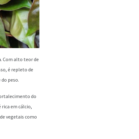
a. Com alto teor de
so, é repleto de
 do peso.
fortalecimento do
rica em cálcio,
o de vegetais como