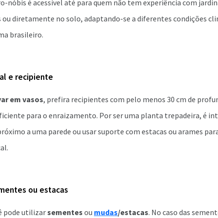
ro-nóbis é acessível até para quem não tem experiência com jardi
ou diretamente no solo, adaptando-se a diferentes condições clim
ma brasileiro.
al e recipiente
var em vasos
, prefira recipientes com pelo menos 30 cm de profun
iciente para o enraizamento. Por ser uma planta trepadeira, é in
 próximo a uma parede ou usar suporte com estacas ou arames para
al.
ementes ou estacas
 pode utilizar
sementes
ou
mudas
/estacas
. No caso das sement