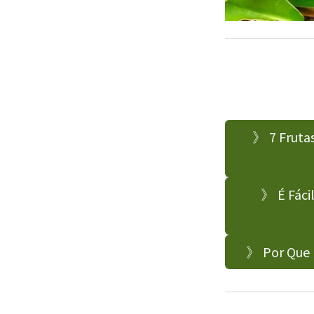
》 7 Fruta
》 É Fácil
》 Por Que 