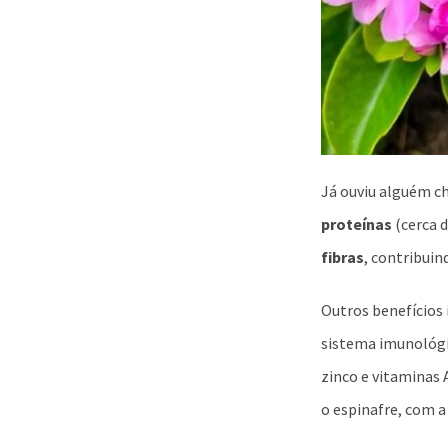
Já ouviu alguém ch
proteínas
(cerca d
fibras
, contribui
Outros benefícios 
sistema imunológic
zinco e vitaminas 
o espinafre, com a 