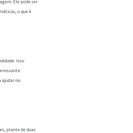
nagem. Ele pode ser
áticas, o que é
didade. Isso
teressante
 ajudar no
es, plante de duas