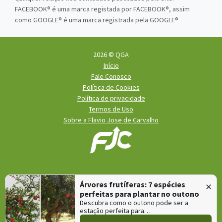
FACEBOOK® é uma marca registada por FACEBOOK®, assim
como GOOGLE® é uma marca registrada pela GOOGLE®
2026 © QGA
Início
Fale Conosco
Política de Cookies
Política de privacidade
Termos de Uso
Sobre a Flavio Jose de Carvalho
×
Árvores frutíferas: 7 espécies
perfeitas para plantar no outono
Descubra como o outono pode ser a
QGA é mantido e hospedado pela
Lince
, especialista em
criação
estação perfeita para…
de sites
e
criação de portais de notícias
.