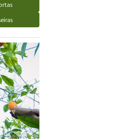
ortas
eiras