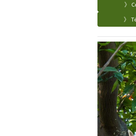
》 Co
》 Té