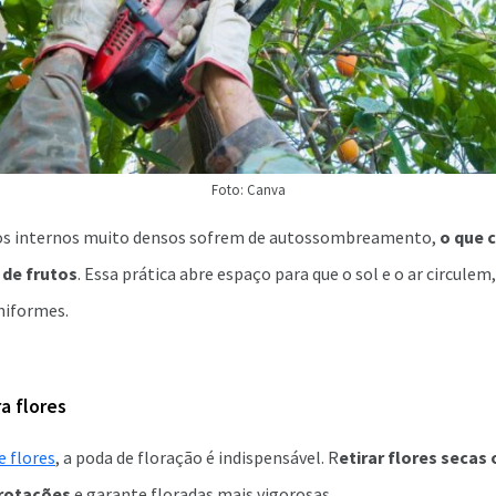
Foto: Canva
os internos muito densos sofrem de autossombreamento,
o que 
de frutos
. Essa prática abre espaço para que o sol e o ar circule
niformes.
a flores
 flores
, a poda de floração é indispensável. R
etirar flores secas
brotações
e garante floradas mais vigorosas.