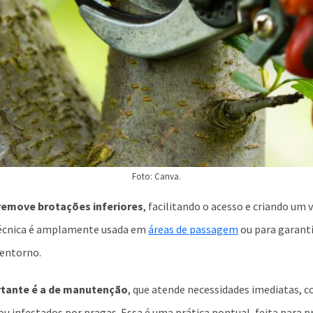
Foto: Canva.
remove brotações inferiores
, facilitando o acesso e criando um 
técnica é amplamente usada em
áreas de passagem
ou para garanti
entorno.
rtante é a de manutenção
, que atende necessidades imediatas, 
u infestados por pragas. Essa é uma prática pontual, feita para p