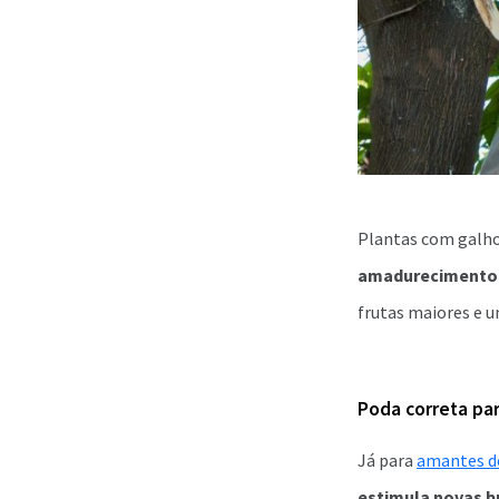
Plantas com galh
amadurecimento 
frutas maiores e u
Poda correta par
Já para
amantes de
estimula novas 