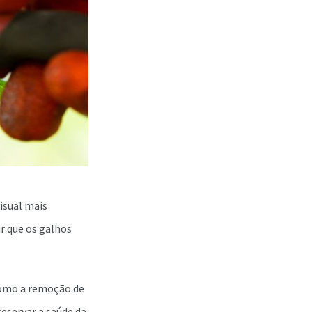
visual mais
r que os galhos
como a remoção de
reservar a saúde da