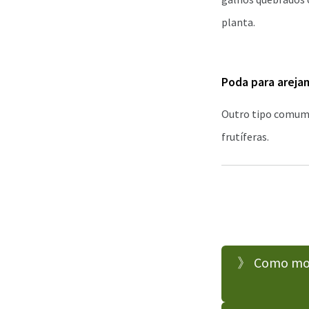
planta.
Poda para areja
Outro tipo comum 
frutíferas.
》 Como mont