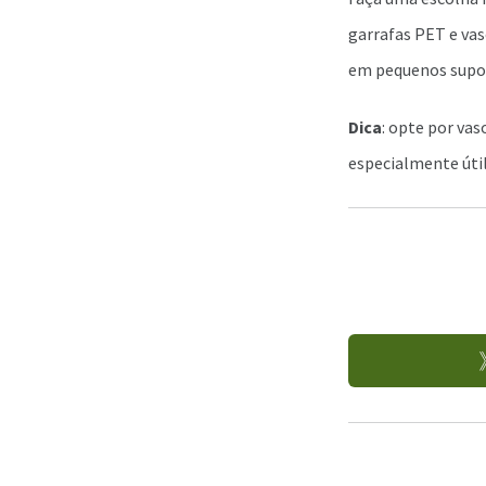
garrafas PET e vas
em pequenos supor
Dica
: opte por vas
especialmente úti