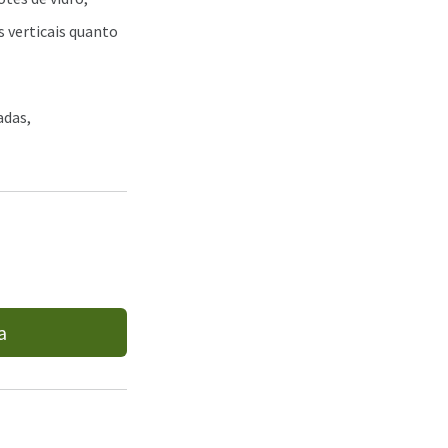
s verticais quanto
adas,
a