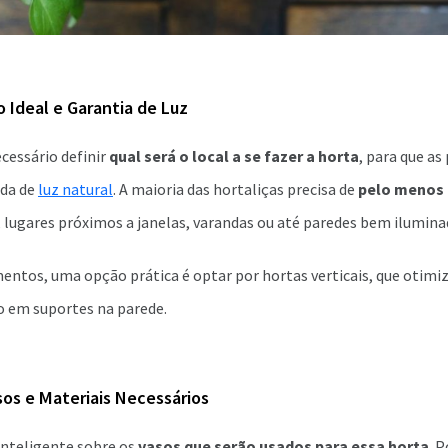
 Ideal e Garantia de Luz
ecessário definir
qual será o local a se fazer a horta
, para que a
ada de
luz natural
. A maioria das hortaliças precisa de
pelo menos 
, lugares próximos a janelas, varandas ou até paredes bem iluminad
mentos, uma opção prática é optar por hortas verticais, que otim
o em suportes na parede.
sos e Materiais Necessários
inteligente sobre os
vasos que serão usados para essa horta
. P