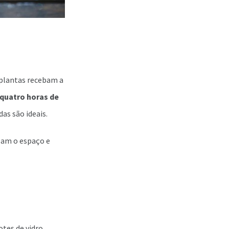
s plantas recebam a
quatro horas de
as são ideais.
izam o espaço e
otes de vidro,