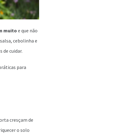
am muito
e que não
alsa, cebolinha e
 de cuidar.
práticas para
horta cresçam de
iquecer o solo